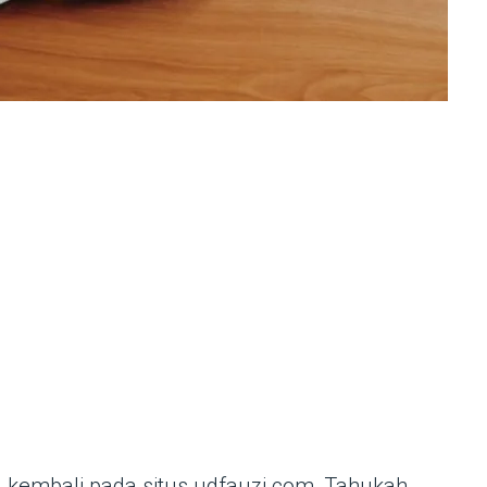
 kembali pada situs udfauzi.com, Tahukah