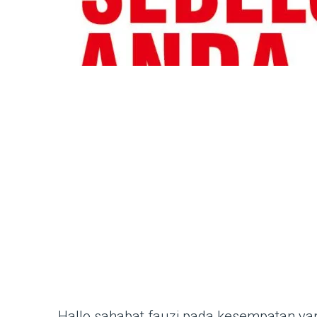
Hallo sahabat fauzi pada kesempatan ya