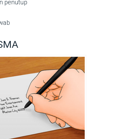
an penutup
awab
h SMA