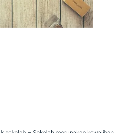
suk sekolah – Sekolah merupakan kewajiban