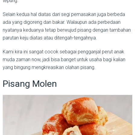
tepung.
Selain kedua hal diatas dari segi pemasakan juga berbeda
ada yang digoreng dan bakar. Walaupun ada perbedaan
nyatanya keduanya tetap berwujud pisang dengan tambahan
parutan keju diatas atau ditengah-tengahnya.
Kami kira ini sangat cocok sebagai pengganjal perut anak
muda zaman now, jadi bisa banget untuk usaha bagi kalian
yang bingung mengkreasikan olahan pisang.
Pisang Molen