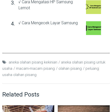
√ Cara Mengatasi HP Samsung
Lemot
√ Cara Mengecek Layar Samsung
aneka olahan pisang kekinian
aneka olahan pisang untuk
usaha
macam-macam pisang
olahan pisang
peluang
usaha olahan pisang
Related Posts