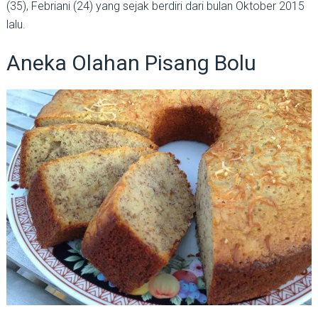
(35), Febriani (24) yang sejak berdiri dari bulan Oktober 2015
lalu.
Aneka Olahan Pisang Bolu