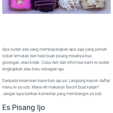
Apa sudah ada yang membayangkan apa saja yang pernah
sobat temukan dari hasil buah pisang misalnya kue,
gorengan, atau kolak. Coba deh dari informasi kami ini sudah
lengkapkah atau baru sebagian aja.
Daripada kelamaan basa-basi aja ya. Langsung kepoin daftar
menu ini ya sob. Mana nih makanan favorit buat kalian?
Jangan lupa berikan komentar yang membangun ya sob.
Es Pisang Ijo