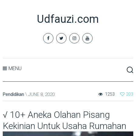
Udfauzi.com
MENU
Pendidikan
JUNE 8, 2020
1253
203
√ 10+ Aneka Olahan Pisang
Kekinian Untuk Usaha Rumahan