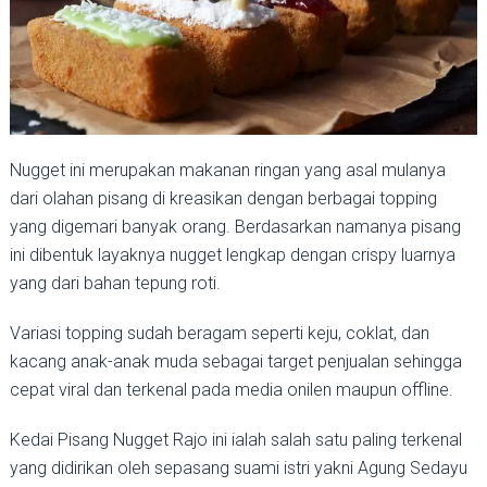
Nugget ini merupakan makanan ringan yang asal mulanya
dari olahan pisang di kreasikan dengan berbagai topping
yang digemari banyak orang. Berdasarkan namanya pisang
ini dibentuk layaknya nugget lengkap dengan crispy luarnya
yang dari bahan tepung roti.
Variasi topping sudah beragam seperti keju, coklat, dan
kacang anak-anak muda sebagai target penjualan sehingga
cepat viral dan terkenal pada media onilen maupun offline.
Kedai Pisang Nugget Rajo ini ialah salah satu paling terkenal
yang didirikan oleh sepasang suami istri yakni Agung Sedayu